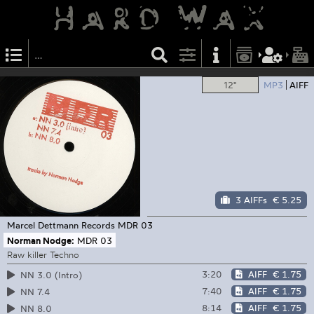
12"
MP3
AIFF
3 AIFFs
€ 5.25
Marcel Dettmann Records
MDR 03
Norman Nodge:
MDR 03
Raw killer Techno
3:20
AIFF
€ 1.75
NN 3.0 (Intro)
7:40
AIFF
€ 1.75
NN 7.4
8:14
AIFF
€ 1.75
NN 8.0