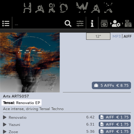
12"
MP3
AIFF
5 AIFFs
€ 8.75
Arts
ARTS057
Tensal:
Renovatio EP
Ace intense, driving Tensal Techno
6:42
AIFF
€ 1.75
Renovatio
6:31
AIFF
€ 1.75
Yazuni
5:36
AIFF
€ 1.75
Zooe