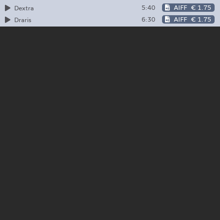
5:40
AIFF
€ 1.75
Dextra
6:30
AIFF
€ 1.75
Draris