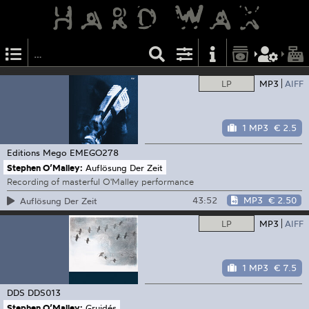
LP
MP3
AIFF
1 MP3
€ 2.5
Editions Mego
EMEGO278
Stephen O’Malley:
Auflösung Der Zeit
Recording of masterful O'Malley performance
43:52
MP3
€ 2.50
Auflösung Der Zeit
LP
MP3
AIFF
1 MP3
€ 7.5
DDS
DDS013
Stephen O’Malley:
Gruidés