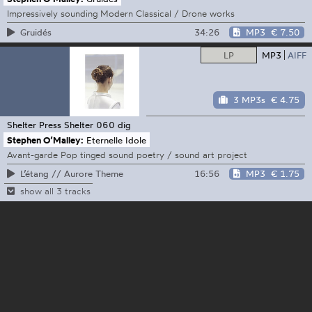
Impressively sounding Modern Classical / Drone works
34:26
MP3
€ 7.50
Gruidés
LP
MP3
AIFF
3 MP3s
€ 4.75
Shelter Press
Shelter 060 dig
Stephen O’Malley:
Eternelle Idole
Avant-garde Pop tinged sound poetry / sound art project
16:56
MP3
€ 1.75
L’étang // Aurore Theme
show all 3 tracks