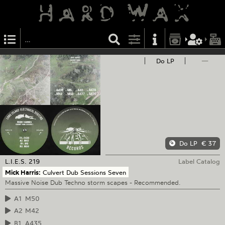
Do LP
—
Do LP
€ 37
L.I.E.S.
219
Label Catalog
Mick Harris:
Culvert Dub Sessions Seven
Massive Noise Dub Techno storm scapes - Recommended.
A1
M50
A2
M42
B1
A435