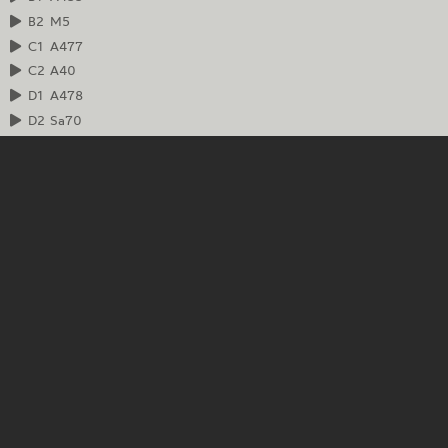
B2
M5
C1
A477
C2
A40
D1
A478
D2
Sa70