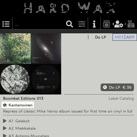
Do LP
MP3
AIFF
Do LP
€ 36
Boomkat Editions
013
Label Catalog
Ø:
Kantamoinen
Repress of classic Mika Vainio album issued for first time on vinyl in full
A1
Galaksit
A2
Miekkakala
A3
Antenni-Muurahais