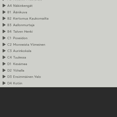
A4
Näkinkengät
B1
Äänikuva
B2
Kertomus Kaukomailta
B3
Aallonmurtaja
B4
Talven Henki
C1
Poseidon
C2
Monneista Viimeinen
C3
Aurinkokala
C4
Tuulessa
D1
Kesämaa
D2
Yöhalla
D3
Ensimmäinen Valo
D4
Kotiin