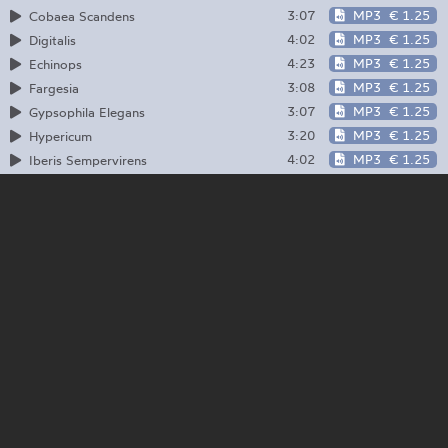
3:07
MP3
€ 1.25
Cobaea Scandens
4:02
MP3
€ 1.25
Digitalis
4:23
MP3
€ 1.25
Echinops
3:08
MP3
€ 1.25
Fargesia
3:07
MP3
€ 1.25
Gypsophila Elegans
3:20
MP3
€ 1.25
Hypericum
4:02
MP3
€ 1.25
Iberis Sempervirens