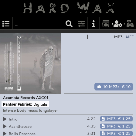
—
MP3
AIFF
10 MP3s
€ 10
Axumisia Records
AXC01
Pantser Fabriek:
Digitalis
Intense body music longplayer
4:22
MP3
€ 1.25
Intro
4:35
MP3
€ 1.25
Acanthaceae
3:31
MP3
€ 1.25
Bellis Perennes