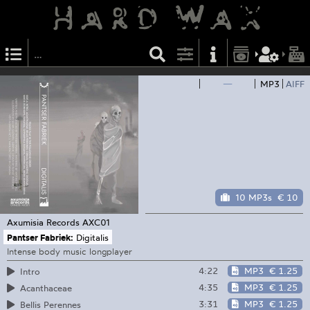
—
MP3
AIFF
10 MP3s
€ 10
Axumisia Records
AXC01
Pantser Fabriek:
Digitalis
Intense body music longplayer
4:22
MP3
€ 1.25
Intro
4:35
MP3
€ 1.25
Acanthaceae
3:31
MP3
€ 1.25
Bellis Perennes