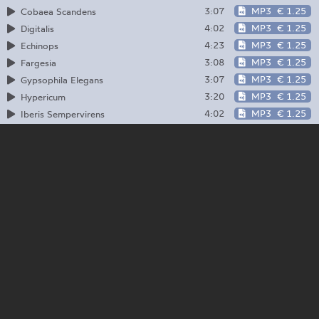
3:07
MP3
€ 1.25
Cobaea Scandens
4:02
MP3
€ 1.25
Digitalis
4:23
MP3
€ 1.25
Echinops
3:08
MP3
€ 1.25
Fargesia
3:07
MP3
€ 1.25
Gypsophila Elegans
3:20
MP3
€ 1.25
Hypericum
4:02
MP3
€ 1.25
Iberis Sempervirens