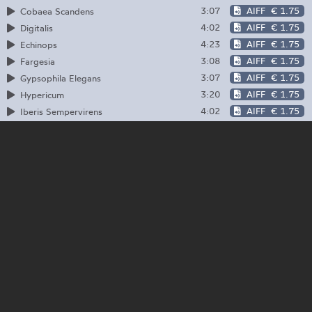
3:07
AIFF
€ 1.75
Cobaea Scandens
4:02
AIFF
€ 1.75
Digitalis
4:23
AIFF
€ 1.75
Echinops
3:08
AIFF
€ 1.75
Fargesia
3:07
AIFF
€ 1.75
Gypsophila Elegans
3:20
AIFF
€ 1.75
Hypericum
4:02
AIFF
€ 1.75
Iberis Sempervirens