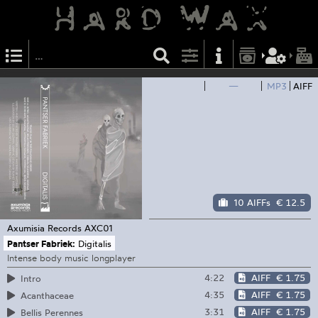
—
MP3
AIFF
10 AIFFs
€ 12.5
Axumisia Records
AXC01
Pantser Fabriek:
Digitalis
Intense body music longplayer
4:22
AIFF
€ 1.75
Intro
4:35
AIFF
€ 1.75
Acanthaceae
3:31
AIFF
€ 1.75
Bellis Perennes