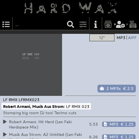
12"
MP3
AIFF
2 MP3s
€ 2.5
LF RMX
LFRMX023
Robert Armani, Musik Aus Strom:
LF RMX 023
Stomping big room DJ tool Techno cuts
Robert Armani: Hit Hard (Len Faki
5:53
MP3
€ 1.25
Hardspace Mix)
Musik Aus Strom: A2 Untitled (Len Faki
6:26
MP3
€ 1.25