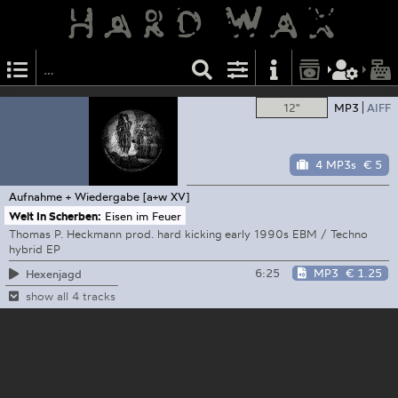
12"
MP3
AIFF
4 MP3s
€ 5
Aufnahme + Wiedergabe
[a+w XV]
Welt In Scherben:
Eisen im Feuer
Thomas P. Heckmann prod. hard kicking early 1990s EBM / Techno
hybrid EP
6:25
MP3
€ 1.25
Hexenjagd
show all 4 tracks