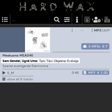
—
MP3
AIFF
6 MP3s
€ 7
Meakusma
MEA046
Sam Gendel, Ugnė Uma:
Tam Tikri Objektai Erdvėje
Sparse avantgarde Electronica
0:46
MP3
€ 1.00
S_M
show all 6 tracks