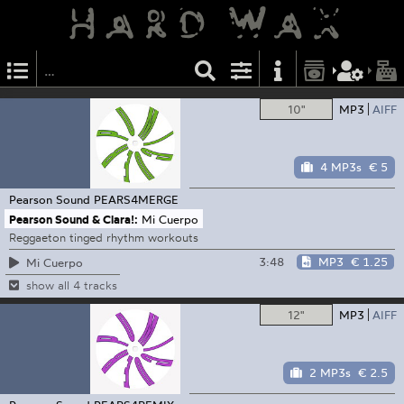
10"
MP3
AIFF
4 MP3s
€ 5
Pearson Sound
PEARS4MERGE
Pearson Sound & Clara!:
Mi Cuerpo
Reggaeton tinged rhythm workouts
3:48
MP3
€ 1.25
Mi Cuerpo
show all 4 tracks
12"
MP3
AIFF
2 MP3s
€ 2.5