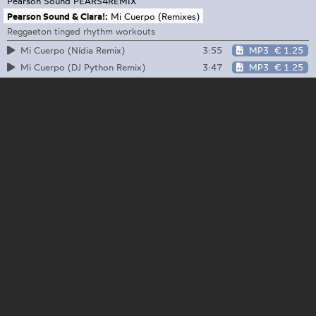
Pearson Sound
PEARS4REMIX
Pearson Sound & Clara!:
Mi Cuerpo (Remixes)
Reggaeton tinged rhythm workouts
3:55
MP3
€ 1.25
Mi Cuerpo (Nídia Remix)
3:47
MP3
€ 1.25
Mi Cuerpo (DJ Python Remix)