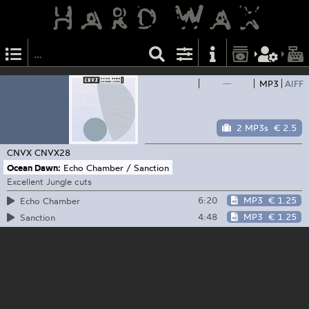
—
MP3
AIFF
2 MP3s
€ 2.5
CNVX
CNVX28
Ocean Dawn:
Echo Chamber / Sanction
Excellent Jungle cuts
6:20
MP3
€ 1.25
Echo Chamber
4:48
MP3
€ 1.25
Sanction