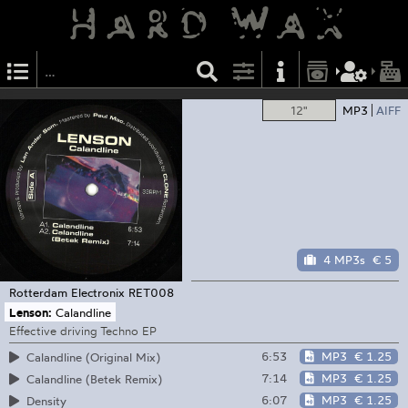
12"
MP3
AIFF
4 MP3s
€ 5
Rotterdam Electronix
RET008
Lenson:
Calandline
Effective driving Techno EP
6:53
MP3
€ 1.25
Calandline (Original Mix)
7:14
MP3
€ 1.25
Calandline (Betek Remix)
6:07
MP3
€ 1.25
Density