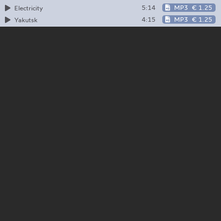
5:14
MP3
€ 1.25
Electricity
4:15
MP3
€ 1.25
Yakutsk