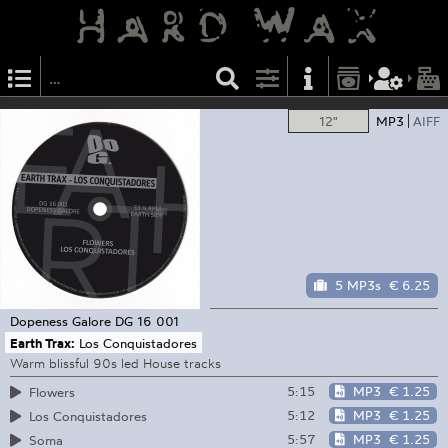
12"
MP3
AIFF
5 MP3s
€ 6.25
Dopeness Galore
DG 16 001
Earth Trax:
Los Conquistadores
Warm blissful 90s led House tracks
5:15
MP3
€ 1.25
Flowers
5:12
MP3
€ 1.25
Los Conquistadores
5:57
MP3
€ 1.25
Soma