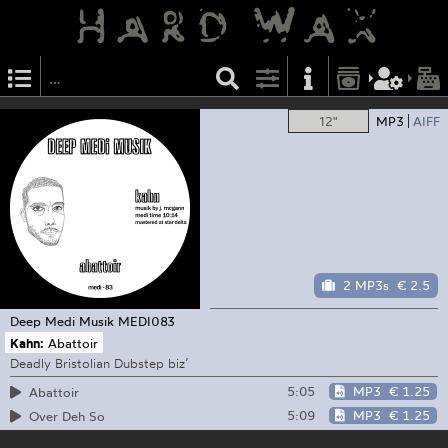
12"
MP3
AIFF
2 MP3s
€ 2.5
Deep Medi Musik
MEDI083
Kahn:
Abattoir
Deadly Bristolian Dubstep biz’
5:05
MP3
€ 1.25
Abattoir
5:09
MP3
€ 1.25
Over Deh So