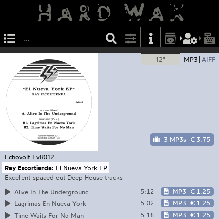
12"
MP3
AIFF
3 MP3s
€ 3.75
Echovolt
EvR012
Ray Escortienda:
El Nueva York EP
Excellent spaced out Deep House tracks
5:12
MP3
€ 1.25
Alive In The Underground
5:02
MP3
€ 1.25
Lagrimas En Nueva York
5:18
MP3
€ 1.25
Time Waits For No Man