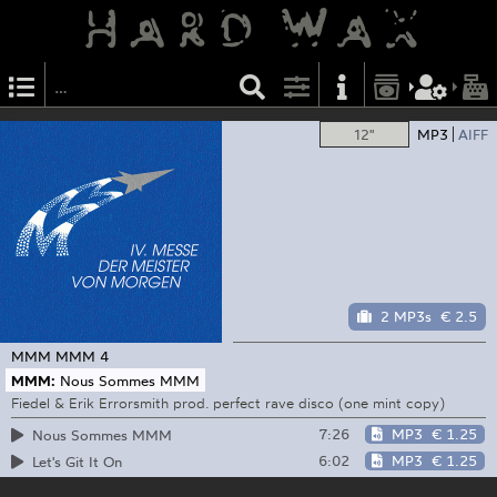
12"
MP3
AIFF
2 MP3s
€ 2.5
MMM
MMM 4
MMM:
Nous Sommes MMM
Fiedel & Erik Errorsmith prod. perfect rave disco (one mint copy)
7:26
MP3
€ 1.25
Nous Sommes MMM
6:02
MP3
€ 1.25
Let's Git It On