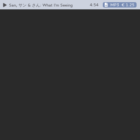
4:54
MP3
€ 1.25
San, サン & さん: What I'm Seeing