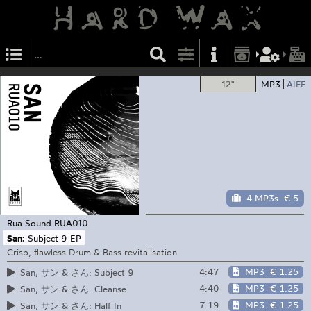
12"
MP3
AIFF
4 MP3s
€ 5
Rua Sound
RUA010
San:
Subject 9 EP
Crisp, flawless Drum & Bass revitalisation
4:47
MP3
€ 1.25
San, サン & さん: Subject 9
4:40
MP3
€ 1.25
San, サン & さん: Cleanse
7:19
MP3
€ 1.25
San, サン & さん: Half In