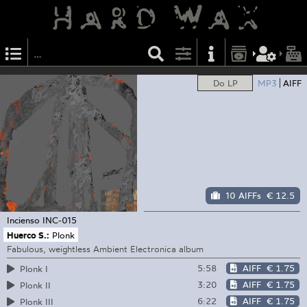
Do LP
MP3
AIFF
10 AIFFs
€ 12.5
Incienso
INC-015
Huerco S.:
Plonk
Fabulous, weightless Ambient Electronica album
5:58
AIFF
€ 1.75
Plonk I
3:20
AIFF
€ 1.75
Plonk II
6:22
AIFF
€ 1.75
Plonk III