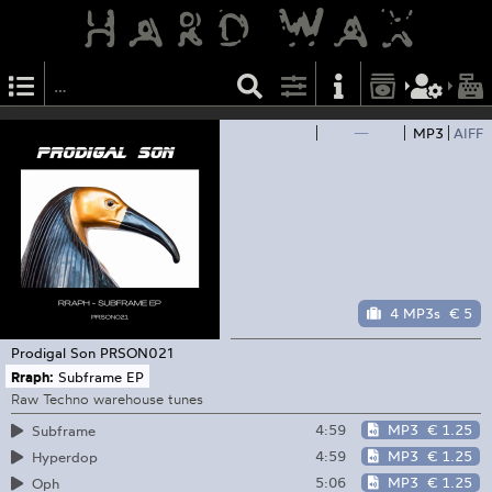
—
MP3
AIFF
4 MP3s
€ 5
Prodigal Son
PRSON021
Rraph:
Subframe EP
Raw Techno warehouse tunes
4:59
MP3
€ 1.25
Subframe
4:59
MP3
€ 1.25
Hyperdop
5:06
MP3
€ 1.25
Oph