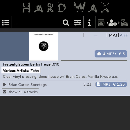
—
MP3
AIFF
4 MP3s
€ 5
Freizeitglauben Berlin
freizeit010
Various Artists:
Zehn
Clear vinyl pressing, deep house w/ Brain Cares, Vanilla Krepp a.o.
5:23
MP3
€ 1.25
Brian Cares: Sonntags
show all 4 tracks