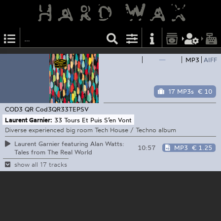
—
MP3
AIFF
17 MP3s
€ 10
COD3 QR
Cod3QR33TEPSV
Laurent Garnier:
33 Tours Et Puis S’en Vont
Diverse experienced big room Tech House / Techno album
Laurent Garnier featuring Alan Watts:
10:57
MP3
€ 1.25
Tales from The Real World
show all 17 tracks