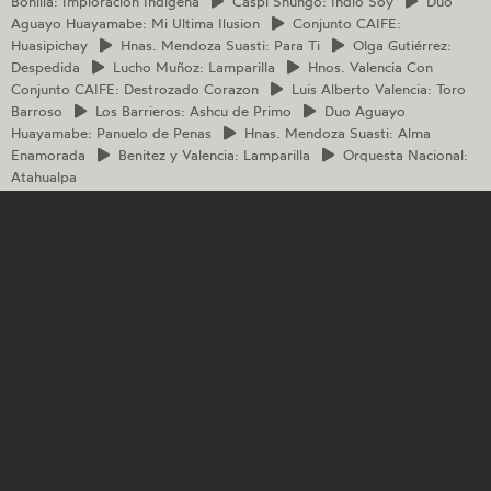
Bonilla: Imploracion Indigena
Caspi
Shungo: Indio Soy
Duo
Aguayo Huayamabe: Mi Ultima Ilusion
Conjunto
CAIFE:
Huasipichay
Hnas.
Mendoza Suasti: Para Ti
Olga
Gutiérrez:
Despedida
Lucho
Muñoz: Lamparilla
Hnos.
Valencia Con
Conjunto CAIFE: Destrozado Corazon
Luis
Alberto Valencia: Toro
Barroso
Los
Barrieros: Ashcu de Primo
Duo
Aguayo
Huayamabe: Panuelo de Penas
Hnas.
Mendoza Suasti: Alma
Enamorada
Benitez
y Valencia: Lamparilla
Orquesta
Nacional:
Atahualpa