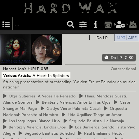
Do LP
MP3
AIFF
Do LP
€ 30
Honest Jon’s
HJRLP 085
Outernational
Various Artists:
A Heart In Splinters
Stunning presentation of outstanding "Golden Era of Ecuadorian musica
national"
Olga
Gutiérrez: A Veces He Pensado
Hnas.
Mendoza Suasti:
Alas de Sombra
Benitez
y Valencia: Amor En Tus Ojos
Caspi
Shungo: Mal Pago
Gladys
Viera: Palomita Cuculi
Orquesta
Nacional: Ponchito al Hombro
Lida
Uquillas: Tengo un Amor
Los
Inaquingas: Blanco Lirio
Segundo
Bautista: La Naranja
Benitez
y Valencia: Lindos Ojos
Los
Barrieros: Siendo Triste Vivo
Alegre
Segundo
Bautista: Soledad
Raul
Emiliani y Hector