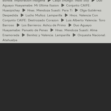
Bonilla: Imploracion Indigena
Caspi
Shungo: Indio Soy
Duo
Aguayo Huayamabe: Mi Ultima Ilusion
Conjunto
CAIFE:
Huasipichay
Hnas.
Mendoza Suasti: Para Ti
Olga
Gutiérrez:
Despedida
Lucho
Muñoz: Lamparilla
Hnos.
Valencia Con
Conjunto CAIFE: Destrozado Corazon
Luis
Alberto Valencia: Toro
Barroso
Los
Barrieros: Ashcu de Primo
Duo
Aguayo
Huayamabe: Panuelo de Penas
Hnas.
Mendoza Suasti: Alma
Enamorada
Benitez
y Valencia: Lamparilla
Orquesta
Nacional:
Atahualpa