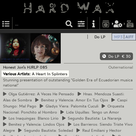
Do LP
MP3
AIFF
Do LP
€ 30
Honest Jon’s
HJRLP 085
Outernational
Various Artists:
A Heart In Splinters
Stunning presentation of outstanding "Golden Era of Ecuadorian musica
national"
Olga
Gutiérrez: A Veces He Pensado
Hnas.
Mendoza Suasti:
Alas de Sombra
Benitez
y Valencia: Amor En Tus Ojos
Caspi
Shungo: Mal Pago
Gladys
Viera: Palomita Cuculi
Orquesta
Nacional: Ponchito al Hombro
Lida
Uquillas: Tengo un Amor
Los
Inaquingas: Blanco Lirio
Segundo
Bautista: La Naranja
Benitez
y Valencia: Lindos Ojos
Los
Barrieros: Siendo Triste Vivo
Alegre
Segundo
Bautista: Soledad
Raul
Emiliani y Hector