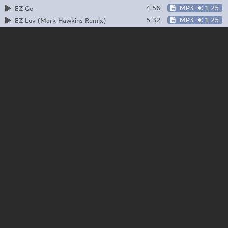
4:56
MP3
€ 1.25
EZ Go
5:32
MP3
€ 1.25
EZ Luv (Mark Hawkins Remix)