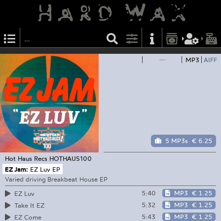
—
MP3
AIFF
5 MP3s
€ 6.25
Hot Haus Recs
HOTHAUS100
EZ Jam:
EZ Luv EP
Varied driving Breakbeat House EP
5:40
MP3
€ 1.25
EZ Luv
5:32
MP3
€ 1.25
Take It EZ
5:43
MP3
€ 1.25
EZ Come