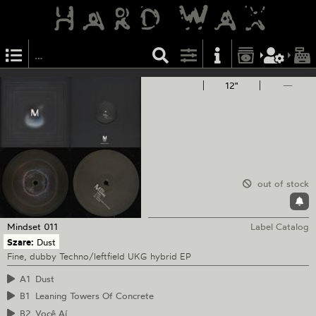
12"
—
out of stock
Mindset
011
Label Catalog
Szare:
Dust
Fine, dubby Techno/leftfield UKG hybrid EP
A1
Dust
B1
Leaning Towers Of Concrete
B2
Você Aí